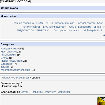
[
CAMER-PC.UCOZ.COM
]
Форма входа
Меню сайта
Главная страница
FLASH-ИГРЫ
Каталог файлов
Каталог статей
Блог
Каталог сайтов
FAQ (вопрос/ответ)
Обмен Баннерами
Инфа
Р
ВИДЕОЧАТ GAMER-PC.UC...
Aвто регистрация в п...
МойМир MAIL.RU
N
Categories
Аркады и экшн
[86]
Настольные
[14]
Головоломки
[64]
Слова
[5]
Поиск предметов
[23]
Стратегии
[7]
Другие
[5]
Многопользовательские
[13]
Главная
»
Онлайн игры
» Другие
В категории игр
:
5
Показано игр
:
1-5
Сортировать по
:
Дате
·
Названию
·
Рейтингу
·
Запускам