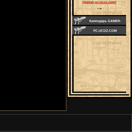
//gamer-pc.ucoz.com/
-->
Календарь GAMER-
PC.UCOZ.COM