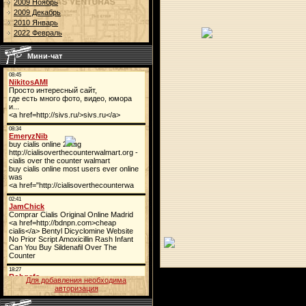
2009 Ноябрь
2009 Декабрь
2010 Январь
2022 Февраль
Мини-чат
Для добавления необходима
авторизация