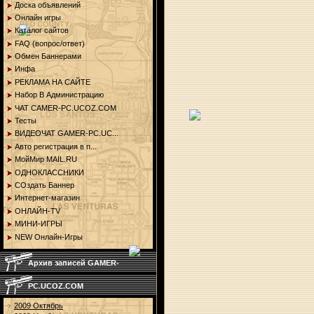
Доска объявлений
Онлайн игры
Каталог сайтов
FAQ (вопрос/ответ)
Обмен Баннерами
Инфа
РЕКЛАМА НА САЙТЕ
Набор В Администрацию
ЧАТ CAMER-PC.UCOZ.COM
Тесты
ВИДЕОЧАТ GAMER-PC.UC...
Aвто регистрация в п...
МойМир MAIL.RU
ОДНОКЛАССНИКИ
СОздать Баннер
Интернет-магазин
ОНЛАЙН-TV
МИНИ-ИГРЫ
NEW Онлайн-Игры
Архив записей GAMER-
PC.UCOZ.COM
2009 Октябрь