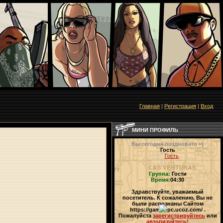
Главная
|
Регистрация
|
Вход
МИНИ ПРОФИЛЬ
Вы сегодня поздновато =)
Гость
Группа:
Гости
Время:
04:30
Здравствуйте, уважаемый
посетитель. К сожалению, Вы не
были распознаны Сайтом
https://gamer-pc.ucoz.com/ .
Пожалуйста
зарегистрируйтесь
или
авторизуйтесь!