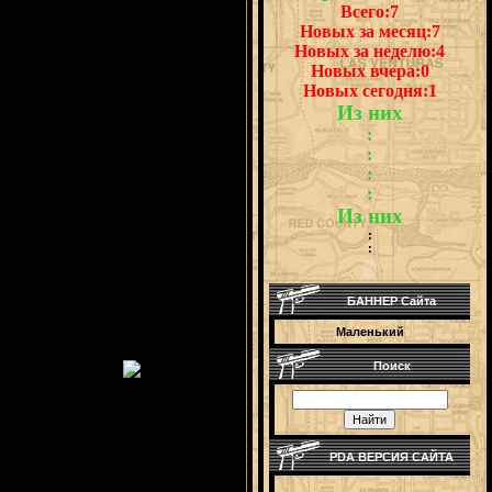
Всего:7
Новых за месяц:7
Новых за неделю:4
Новых вчера:0
Новых сегодня:1
Из них
:
:
:
:
Из них
:
:
БАННЕР Сайта
Маленький
Поиск
PDA ВЕРСИЯ САЙТА