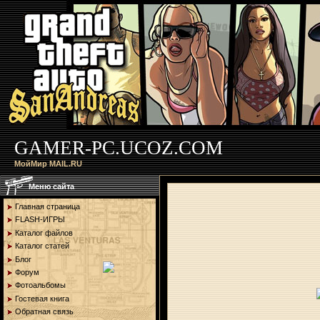
GAMER-PC.UCOZ.COM
МойМир MAIL.RU
Меню сайта
Главная страница
FLASH-ИГРЫ
Каталог файлов
Каталог статей
Блог
Форум
Фотоальбомы
Гостевая книга
Обратная связь