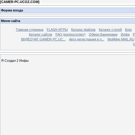
[
CAMER-PC.UCOZ.COM
]
Форма входа
Меню сайта
Главная страница
FLASH-ИГРЫ
Каталог файлов
Каталог статей
Блог
Каталог сайтов
FAQ (вопрос/ответ)
Обмен Баннерами
Инфа
Р
ВИДЕОЧАТ GAMER-PC.UC...
Aвто регистрация в п...
МойМир MAIL.RU
N
Я Создал 2 Инфы