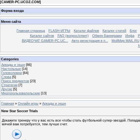
[
CAMER-PC.UCOZ.COM
]
Форма входа
Меню сайта
Главная страница
FLASH-ИГРЫ
Каталог файлов
Каталог статей
Блог
Каталог сайтов
FAQ (вопрос/ответ)
Обмен Баннерами
Инфа
Р
ВИДЕОЧАТ GAMER-PC.UC...
Aвто регистрация в п...
МойМир MAIL.RU
N
Categories
Аркады и экшн
[86]
Настольные
[14]
Головоломки
[64]
Слова
[5]
Поиск предметов
[23]
Стратегии
[7]
Другие
[5]
Многопользовательские
[13]
Главная
»
Онлайн игры
»
Аркады и экшн
New Star Soccer Trials
Докажите тренеру что у вас есть все чтобы стать футбольной супер-звездой. Попа
мячей вам потребуется, тем лучше счет.