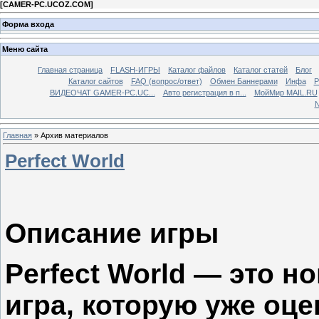
[
CAMER-PC.UCOZ.COM
]
Форма входа
Меню сайта
Главная страница
FLASH-ИГРЫ
Каталог файлов
Каталог статей
Блог
Каталог сайтов
FAQ (вопрос/ответ)
Обмен Баннерами
Инфа
Р
ВИДЕОЧАТ GAMER-PC.UC...
Aвто регистрация в п...
МойМир MAIL.RU
N
Главная
»
Архив материалов
Perfect World
Описание игры
Perfect World — это н
игра, которую уже оц