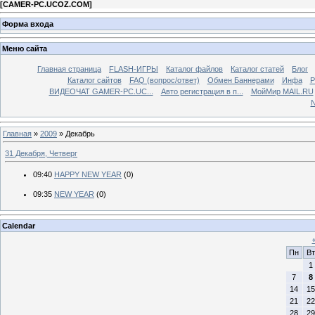
[
CAMER-PC.UCOZ.COM
]
Форма входа
Меню сайта
Главная страница
FLASH-ИГРЫ
Каталог файлов
Каталог статей
Блог
Каталог сайтов
FAQ (вопрос/ответ)
Обмен Баннерами
Инфа
Р
ВИДЕОЧАТ GAMER-PC.UC...
Aвто регистрация в п...
МойМир MAIL.RU
N
Главная
»
2009
»
Декабрь
31 Декабря, Четверг
09:40
HAPPY NEW YEAR
(0)
09:35
NEW YEAR
(0)
Calendar
Пн
Вт
1
7
8
14
15
21
22
28
29