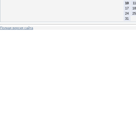
10
11
17
18
24
25
31
Полная версия сайта