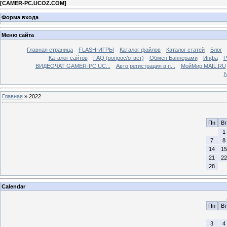
[
CAMER-PC.UCOZ.COM
]
Форма входа
Меню сайта
Главная страница
FLASH-ИГРЫ
Каталог файлов
Каталог статей
Блог
Каталог сайтов
FAQ (вопрос/ответ)
Обмен Баннерами
Инфа
Р
ВИДЕОЧАТ GAMER-PC.UC...
Aвто регистрация в п...
МойМир MAIL.RU
N
Главная
»
2022
Пн
Вт
1
7
8
14
15
21
22
28
Calendar
Пн
Вт
3
4