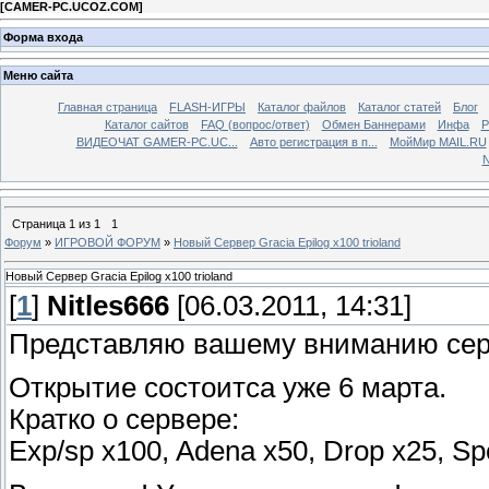
[
CAMER-PC.UCOZ.COM
]
Форма входа
Меню сайта
Главная страница
FLASH-ИГРЫ
Каталог файлов
Каталог статей
Блог
Каталог сайтов
FAQ (вопрос/ответ)
Обмен Баннерами
Инфа
Р
ВИДЕОЧАТ GAMER-PC.UC...
Aвто регистрация в п...
МойМир MAIL.RU
N
Страница
1
из
1
1
Форум
»
ИГРОВОЙ ФОРУМ
»
Новый Сервер Gracia Epilog x100 trioland
Новый Сервер Gracia Epilog x100 trioland
[
1
]
Nitles666
[06.03.2011, 14:31]
Представляю вашему вниманию серве
Открытие состоитса уже 6 марта.
Кратко о сервере:
Exp/sp x100, Adena x50, Drop x25, Sp