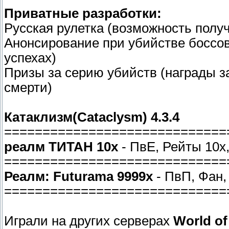
Приватные разработки:
Русская рулетка (возможность получ
Анонсирование при убийстве боссов
успехах)
Призы за серию убийств (награды з
смерти)
Катаклизм(Cataclysm) 4.3.4
=============================
реалм ТИТАН 10х
- ПвЕ, Рейты 10х
=============================
Реалм: Futurama 9999x
- ПвП, Фан,
=============================
Играли на других серверах
World of