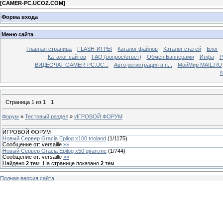
[
CAMER-PC.UCOZ.COM
]
Форма входа
Меню сайта
Главная страница
FLASH-ИГРЫ
Каталог файлов
Каталог статей
Блог
Каталог сайтов
FAQ (вопрос/ответ)
Обмен Баннерами
Инфа
Р
ВИДЕОЧАТ GAMER-PC.UC...
Aвто регистрация в п...
МойМир MAIL.RU
N
Страница
1
из
1
1
Форум
»
Тестовый раздел
»
ИГРОВОЙ ФОРУМ
ИГРОВОЙ ФОРУМ
Новый Сервер Gracia Epilog x100 trioland
(
1
/
1175
)
Сообщение от:
versaille
»»
Новый Сервер Gracia Epilog x50 giran.me
(
1
/
744
)
Сообщение от:
versaille
»»
Найдено
2
тем. На странице показано
2
тем.
Полная версия сайта