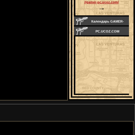
//gamer-pc.ucoz.com/
-->
Календарь GAMER-
PC.UCOZ.COM