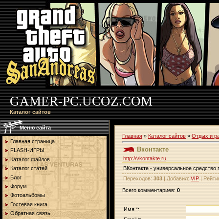
GAMER-PC.UCOZ.COM
Каталог сайтов
Меню сайта
Главная
»
Каталог сайтов
»
Отдых и р
Главная страница
Вконтакте
FLASH-ИГРЫ
http://vkontakte.ru
Каталог файлов
ВКонтакте - универсальное средство 
Каталог статей
Блог
Переходов
:
303
|
Добавил
:
VIP
|
Рейти
Форум
Всего комментариев
:
0
Фотоальбомы
Гостевая книга
Имя *:
Обратная связь