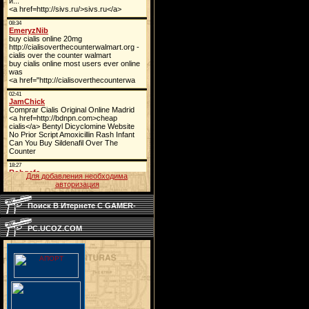
Для добавления необходима
авторизация
Поиск В Итернете C GAMER-
PC.UCOZ.COM