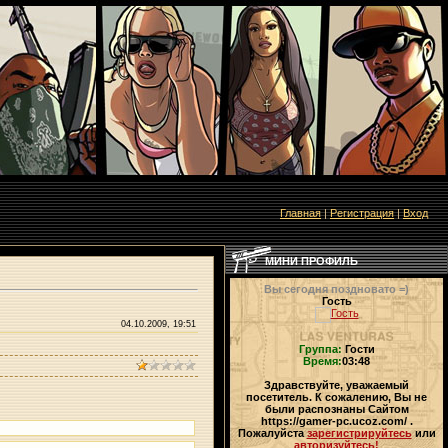
Главная
|
Регистрация
|
Вход
МИНИ ПРОФИЛЬ
Вы сегодня поздновато =)
Гость
04.10.2009, 19:51
Группа:
Гости
Время:
03:48
Здравствуйте, уважаемый
посетитель. К сожалению, Вы не
были распознаны Сайтом
https://gamer-pc.ucoz.com/ .
Пожалуйста
зарегистрируйтесь
или
авторизуйтесь!