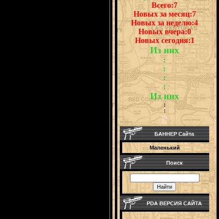
Всего:7
Новых за месяц:7
Новых за неделю:4
Новых вчера:0
Новых сегодня:1
Из них
:
:
:
:
Из них
:
:
БАННЕР Сайта
Маленький
Поиск
PDA ВЕРСИЯ САЙТА