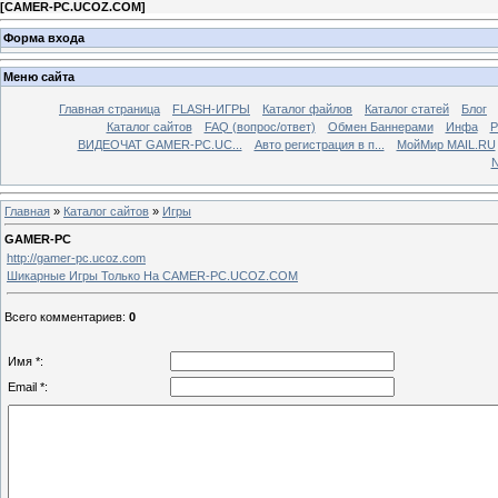
[
CAMER-PC.UCOZ.COM
]
Форма входа
Меню сайта
Главная страница
FLASH-ИГРЫ
Каталог файлов
Каталог статей
Блог
Каталог сайтов
FAQ (вопрос/ответ)
Обмен Баннерами
Инфа
Р
ВИДЕОЧАТ GAMER-PC.UC...
Aвто регистрация в п...
МойМир MAIL.RU
N
Главная
»
Каталог сайтов
»
Игры
GAMER-PC
http://gamer-pc.ucoz.com
Шикарные Игры Только На CAMER-PC.UCOZ.COM
Всего комментариев
:
0
Имя *:
Email *: