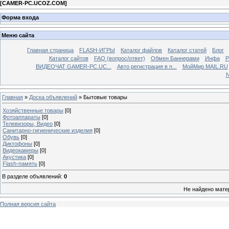
[
CAMER-PC.UCOZ.COM
]
Форма входа
Меню сайта
Главная страница
FLASH-ИГРЫ
Каталог файлов
Каталог статей
Блог
Каталог сайтов
FAQ (вопрос/ответ)
Обмен Баннерами
Инфа
Р
ВИДЕОЧАТ GAMER-PC.UC...
Aвто регистрация в п...
МойМир MAIL.RU
N
Главная
»
Доска объявлений
» Бытовые товары
Хозяйственные товары
[0]
Фотоаппараты
[0]
Телевизоры, Видео
[0]
Санитарно-гигиенические изделия
[0]
Обувь
[0]
Диктофоны
[0]
Видеокамеры
[0]
Акустика
[0]
Flash-память
[0]
В разделе объявлений
:
0
Не найдено мате
Полная версия сайта