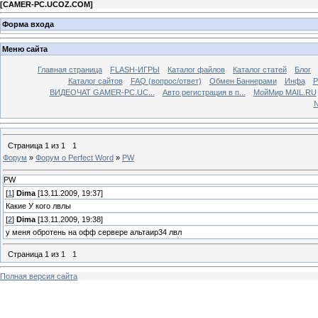
[
CAMER-PC.UCOZ.COM
]
Форма входа
Меню сайта
Главная страница
FLASH-ИГРЫ
Каталог файлов
Каталог статей
Блог
Каталог сайтов
FAQ (вопрос/ответ)
Обмен Баннерами
Инфа
Р
ВИДЕОЧАТ GAMER-PC.UC...
Aвто регистрация в п...
МойМир MAIL.RU
N
Страница
1
из
1
1
Форум
»
Форум o Perfect Word
»
PW
PW
[
1
]
Dima
[13.11.2009, 19:37]
Какие У кого лвлы
[
2
]
Dima
[13.11.2009, 19:38]
у меня обротень на офф сервере альтаир34 лвл
Страница
1
из
1
1
Полная версия сайта