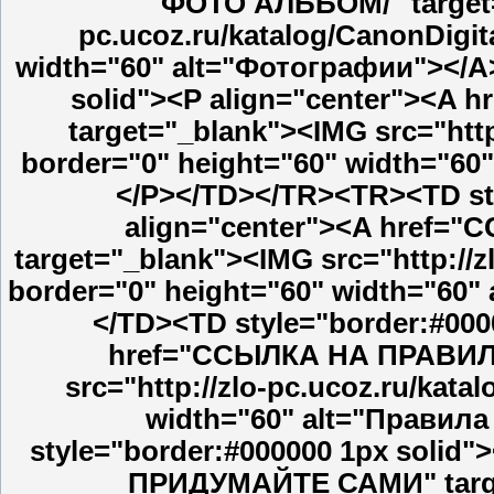
ФОТО АЛЬБОМ/" target="
pc.ucoz.ru/katalog/CanonDigit
width="60" alt="Фотографии"></A
solid"><P align="center"><
target="_blank"><IMG src="http
border="0" height="60" width="6
</P></TD></TR><TR><TD sty
align="center"><A href
target="_blank"><IMG src="http://z
border="0" height="60" width="6
</TD><TD style="border:#000
href="ССЫЛКА НА ПРАВИЛА
src="http://zlo-pc.ucoz.ru/kata
width="60" alt="Правил
style="border:#000000 1px solid
ПРИДУМАЙТЕ САМИ" target