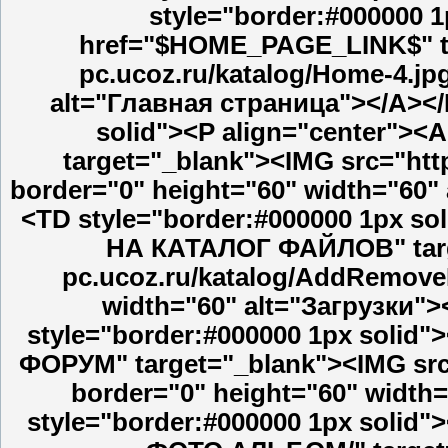
style="border:#000000 1
href="$HOME_PAGE_LINK$" tar
pc.ucoz.ru/katalog/Home-4.jp
alt="Главная страница"></A></
solid"><P align="center">
target="_blank"><IMG src="http
border="0" height="60" width="60
<TD style="border:#000000 1px s
НА КАТАЛОГ ФАЙЛОВ" targe
pc.ucoz.ru/katalog/AddRemove
width="60" alt="Загрузки
style="border:#000000 1px solid
ФОРУМ" target="_blank"><IMG src="
border="0" height="60" widt
style="border:#000000 1px solid