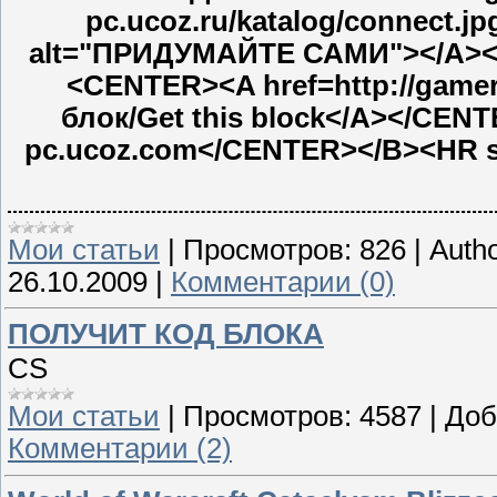
pc.ucoz.ru/katalog/connect.jp
alt="ПРИДУМАЙТЕ САМИ"></A><
<CENTER><A href=http://gamer
блок/Get this block</A></CE
pc.ucoz.com</CENTER></B><HR st
Мои статьи
|
Просмотров:
826
|
Autho
26.10.2009
|
Комментарии (0)
ПОЛУЧИТ КОД БЛОКА
СS
Мои статьи
|
Просмотров:
4587
|
Доб
Комментарии (2)