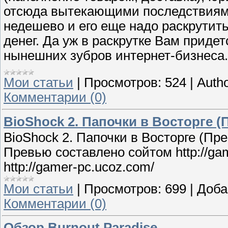
отсюда вытекающими последствиями.
недешево и его еще надо раскрутить
денег. Да уж в раскрутке Вам приде
нынешних зубров интернет-бизнеса.
Мои статьи
|
Просмотров:
524
|
Autho
Комментарии (0)
BioShock 2. Папочки в Восторге 
BioShock 2. Папочки в Восторге (Пр
Превью составлено сойтом http://ga
http://gamer-pc.ucoz.com/
Мои статьи
|
Просмотров:
699
|
Доба
Комментарии (0)
Обзор Burnout Paradise