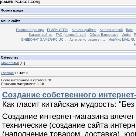
[
CAMER-PC.UCOZ.COM
]
Форма входа
Меню сайта
Главная страница
FLASH-ИГРЫ
Каталог файлов
Каталог статей
Блог
Каталог сайтов
FAQ (вопрос/ответ)
Обмен Баннерами
Инфа
Р
ВИДЕОЧАТ GAMER-PC.UC...
Aвто регистрация в п...
МойМир MAIL.RU
N
Categories
Мои статьи
[11]
Главная
»
Статьи
Всего материалов в каталоге
:
11
Показано материалов
:
1-10
Создание собственного интернет
Как гласит китайская мудрость: "Без 
Создание интернет-магазина влечет
технические (создание сайта интерн
(наполнение товаром, доставка), ю