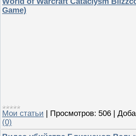
World of Warcraft Cataclysm Blizzco
Game)
Мои статьи
|
Просмотров:
506
|
Доба
(0)